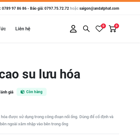
 0789 97 86 86 - Báo giá: 0797.75.72.72
hoặc
saigon@andatphat.com
0
0
Tức
Liên hệ
cao su lưu hóa
đánh giá
Còn hàng
 hóa được sử dụng trong công đoạn nối ống. Dùng để cố định và
 bên ngoài xâm nhập vào bên trong ống