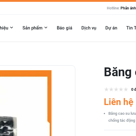
Hotline:
Phản ánh:
thiệu
Sản phẩm
Báo giá
Dịch vụ
Dự án
Tin 
Băng 
0 
Liên hệ
Băng cao su lưu
chống tác động