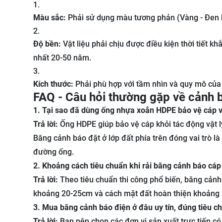
Màu sắc:
Phải sử dụng màu tương phản (Vàng - Đen h
Độ bền:
Vật liệu phải chịu được điều kiện thời tiết 
nhất 20-50 năm.
Kích thước:
Phải phù hợp với tầm nhìn và quy mô của th
FAQ - Câu hỏi thường gặp về cảnh 
1. Tại sao đã dùng ống nhựa xoắn HDPE bảo vệ cáp 
Trả lời:
Ống HDPE giúp bảo vệ cáp khỏi tác động vật 
Băng cảnh báo đặt ở lớp đất phía trên đóng vai trò là
đường ống.
2. Khoảng cách tiêu chuẩn khi rải băng cảnh báo cá
Trả lời:
Theo tiêu chuẩn thi công phổ biến, băng cảnh
khoảng 20-25cm và cách mặt đất hoàn thiện khoảng 
3. Mua băng cảnh báo điện ở đâu uy tín, đúng tiêu c
Trả lời:
Bạn nên chọn các đơn vị sản xuất trực tiếp có