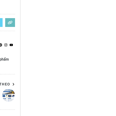
n phẩm
 THEO