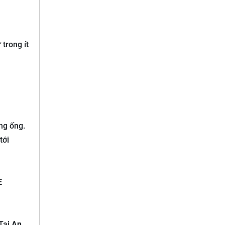
trong ít
ng ống.
tới
E
 Tại
An