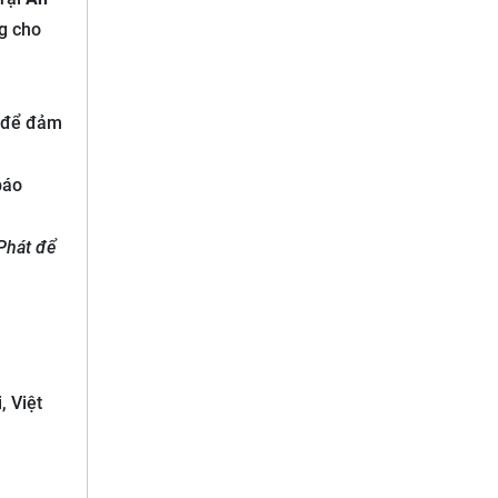
g cho
g để đảm
báo
 Phát để
 Việt