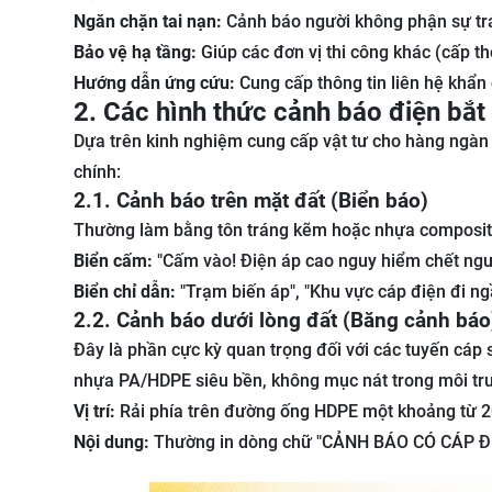
Ngăn chặn tai nạn:
Cảnh báo người không phận sự tr
Bảo vệ hạ tầng:
Giúp các đơn vị thi công khác (cấp t
Hướng dẫn ứng cứu:
Cung cấp thông tin liên hệ khẩn 
2. Các hình thức cảnh báo điện bắt
Dựa trên kinh nghiệm cung cấp vật tư cho hàng ngàn
chính:
2.1. Cảnh báo trên mặt đất (Biển báo)
Thường làm bằng tôn tráng kẽm hoặc nhựa composite
Biển cấm:
"Cấm vào! Điện áp cao nguy hiểm chết ngư
Biển chỉ dẫn:
"Trạm biến áp", "Khu vực cáp điện đi ng
2.2. Cảnh báo dưới lòng đất (Băng cảnh báo
Đây là phần cực kỳ quan trọng đối với các tuyến cáp
nhựa PA/HDPE siêu bền, không mục nát trong môi trư
Vị trí:
Rải phía trên đường ống HDPE một khoảng từ 
Nội dung:
Thường in dòng chữ "CẢNH BÁO CÓ CÁP Đ