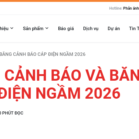
Hotline:
Phản ánh:
thiệu
Sản phẩm
Báo giá
Dịch vụ
Dự án
Tin 
 BĂNG CẢNH BÁO CÁP ĐIỆN NGẦM 2026
 CẢNH BÁO VÀ BĂ
ĐIỆN NGẦM 2026
0 PHÚT ĐỌC