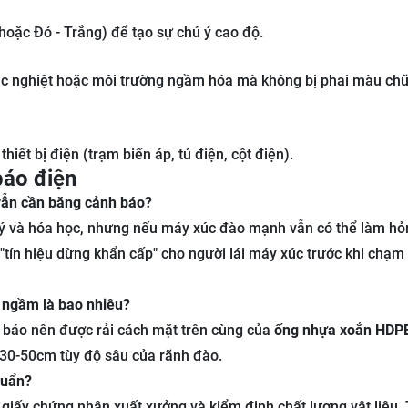
oặc Đỏ - Trắng) để tạo sự chú ý cao độ.
khắc nghiệt hoặc môi trường ngầm hóa mà không bị phai màu chữ 
iết bị điện (trạm biến áp, tủ điện, cột điện).
báo điện
vẫn cần băng cảnh báo?
lý và hóa học, nhưng nếu máy xúc đào mạnh vẫn có thể làm hỏ
 "tín hiệu dừng khẩn cấp" cho người lái máy xúc trước khi chạm 
p ngầm là bao nhiêu?
 báo nên được rải cách mặt trên cùng của
ống nhựa xoắn HDP
30-50cm tùy độ sâu của rãnh đào.
huẩn?
 giấy chứng nhận xuất xưởng và kiểm định chất lượng vật liệu.