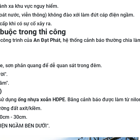
ánh xa khu vực nguy hiểm.
hoát nước, viễn thông) không đào xới làm đứt cáp điện ngầm.
cấp khi có sự cố xảy ra.
 buộc trong thi công
 công trình của
An Đạt Phát
, hệ thống cảnh báo thường chia làm
, sơn phản quang để dễ quan sát trong đêm.
ời".
ầm".
)
 sử dụng
ống nhựa xoắn HDPE
. Băng cảnh báo được làm từ nilo
ờng đất axit/kiềm.
20cm - 30cm.
IỆN NGẦM BÊN DƯỚI".