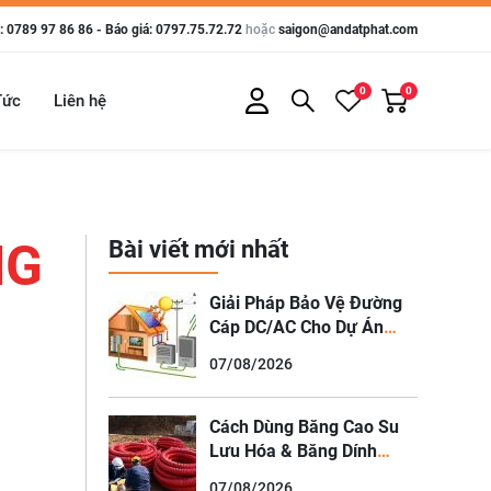
 0789 97 86 86 - Báo giá: 0797.75.72.72
hoặc
saigon@andatphat.com
0
0
Tức
Liên hệ
NG
Bài viết mới nhất
Giải Pháp Bảo Vệ Đường
Cáp DC/AC Cho Dự Án
Điện Mặt Trời (Solar Farm
07/08/2026
& Solar Rooftop)
Cách Dùng Băng Cao Su
Lưu Hóa & Băng Dính
Chống Thấm Xử Lý Mối
07/08/2026