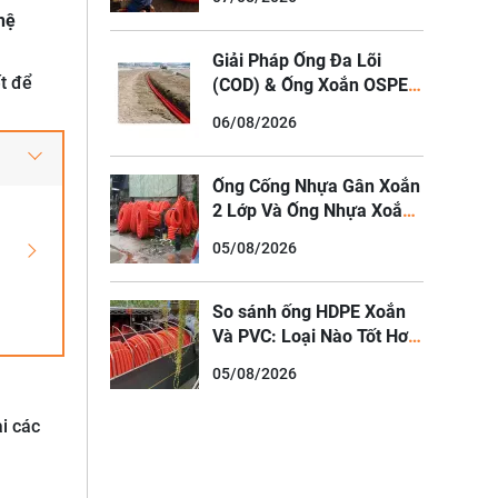
Nối Ống HDPE Ngâm Nước
hệ
Giải Pháp Ống Đa Lõi
ết để
(COD) & Ống Xoắn OSPEN
Cho Hạ Tầng Viễn Thông,
06/08/2026
Cáp Quang Đô Thị
Ống Cống Nhựa Gân Xoắn
2 Lớp Và Ống Nhựa Xoắn
HDPE Luồn Cáp Điện
05/08/2026
So sánh ống HDPE Xoắn
Và PVC: Loại Nào Tốt Hơn
Cho Trình?
05/08/2026
i các