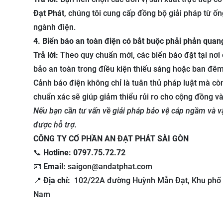
Đạt Phát
, chúng tôi cung cấp đồng bộ giải pháp từ 
ngành điện.
4. Biển báo an toàn điện có bắt buộc phải phản qua
Trả lời:
Theo quy chuẩn mới, các biển báo đặt tại nơ
bảo an toàn trong điều kiện thiếu sáng hoặc ban đêm
Cảnh báo điện không chỉ là tuân thủ pháp luật mà cò
chuẩn xác sẽ giúp giảm thiểu rủi ro cho cộng đồng v
Nếu bạn cần tư vấn về giải pháp bảo vệ cáp ngầm và vậ
được hỗ trợ.
CÔNG TY CỔ PHẦN AN ĐẠT PHÁT SÀI GÒN
📞
Hotline: 0797.75.72.72
📧
Email:
saigon@andatphat.com
📍
Địa chỉ:
102/22A đường Huỳnh Mẫn Đạt, Khu phố Bì
Nam