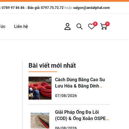
 0789 97 86 86 - Báo giá: 0797.75.72.72
hoặc
saigon@andatphat.com
0
0
Tức
Liên hệ
n
Bài viết mới nhất
Cách Dùng Băng Cao Su
Lưu Hóa & Băng Dính
Chống Thấm Xử Lý Mối
07/08/2026
Nối Ống HDPE Ngâm Nước
Giải Pháp Ống Đa Lõi
(COD) & Ống Xoắn OSPEN
Cho Hạ Tầng Viễn Thông,
06/08/2026