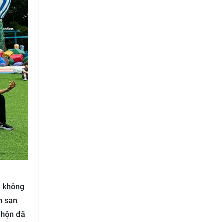
n không
m san
 nhộn đã