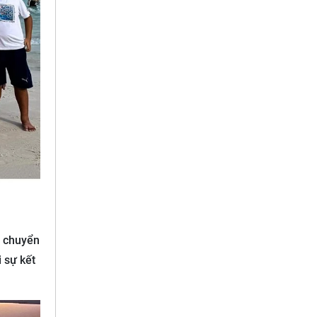
g chuyển
 sự kết