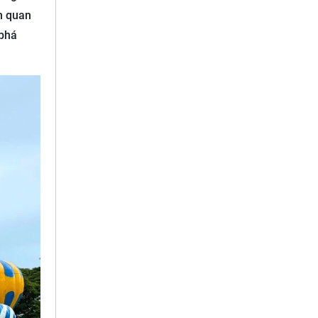
m quan
 phá