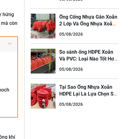
Cáp Quang Đô Thị
y hứng
Ống Cống Nhựa Gân Xoắn
g mà còn
2 Lớp Và Ống Nhựa Xoắn
HDPE Luồn Cáp Điện
05/08/2026
So sánh ống HDPE Xoắn
Và PVC: Loại Nào Tốt Hơn
Cho Trình?
05/08/2026
Tại Sao Ống Nhựa Xoắn
ooch
HDPE Lại Là Lựa Chọn Số
1 Cho Các Dự Án Điện Gió
05/08/2026
Và Điện Mặt Trời
ông khí