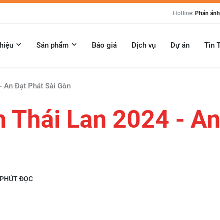
Hotline:
Phản ánh:
thiệu
Sản phẩm
Báo giá
Dịch vụ
Dự án
Tin 
 - An Đạt Phát Sài Gòn
ch Thái Lan 2024 - A
 PHÚT ĐỌC