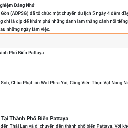
 Nghiệm Đáng Nhớ
i Gòn (ADPSG) đã tổ chức một chuyến du lịch 5 ngày 4 đêm đầ
ng chỉ là dịp để khám phá những danh lam thắng cảnh nổi tiến
 sau những ngày làm việc.
hành Phố Biển Pattaya
i
ơn, Chùa Phật lớn Wat Phra Yai, Công Viên Thực Vật Nong N
n
 Tại Thành Phố Biển Pattaya
đến Thái Lan và di chuyển đến thành phố biển Pattaya. Với kh