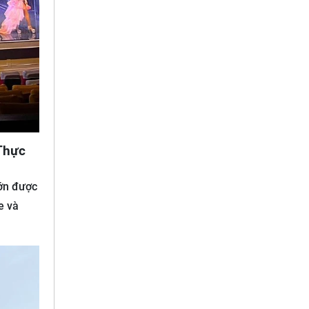
Thực
lớn được
e và