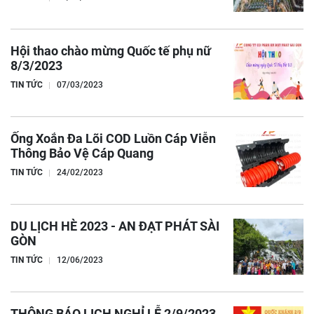
Hội thao chào mừng Quốc tế phụ nữ
8/3/2023
TIN TỨC
07/03/2023
Ống Xoắn Đa Lõi COD Luồn Cáp Viễn
Thông Bảo Vệ Cáp Quang
TIN TỨC
24/02/2023
DU LỊCH HÈ 2023 - AN ĐẠT PHÁT SÀI
GÒN
TIN TỨC
12/06/2023
THÔNG BÁO LỊCH NGHỈ LỄ 2/9/2023