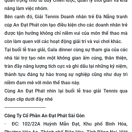
quan trọng như tư duy chiến lược, quản lý thời gian và khả
năng làm việc nhóm.
Bên cạnh đó, Giải Tennis Doanh nhân trẻ Đà Nẵng tranh
cúp An Đạt Phát còn tạo điều kiện cho các doanh nhân trẻ
được tận hưởng không chỉ niềm vui của môn thể thao mà
còn làm quen với các hoạt động giải trí và vui chơi khác.
Tại buổi lễ trao giải, Gala dinner cùng sự tham gia của các
nhà tài trợ tạo nên một không gian ấm cúng, thân thiện,
tràn đầy năng lượng tích cực và ghi dấu lại những kỷ niệm,
thành tựu đáng tự hào trong sự nghiệp cũng như duy trì
niềm đam mê với môn thể thao này.
Cùng An Đạt Phát nhìn lại buổi lễ trao giải Tennis qua
đoạn clip dưới đây nhé
----------------------------
Công Ty Cổ Phần An Đạt Phát Sài Gòn
· ĐC: 102/22A Huỳnh Mẫn Đạt, Khu phố Bình Hóa,