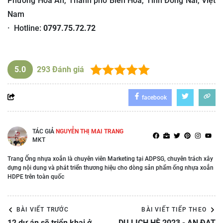
Phường Hóa An, Thành phố Biên Hòa, Tỉnh Đồng Nai, Việt
Nam
· Hotline:
0797.75.72.72
5.0
293
Đánh giá
facebook
TÁC GIẢ
NGUYỄN THỊ MAI TRANG
MKT
Trang Ống nhựa xoắn là chuyên viên Marketing tại ADPSG, chuyên trách xây
dựng nội dung và phát triển thương hiệu cho dòng sản phẩm ống nhựa xoắn
HDPE trên toàn quốc
BÀI VIẾT TRƯỚC
BÀI VIẾT TIẾP THEO
12 dự án sẽ triển khai ở
DU LỊCH HÈ 2023 - AN ĐẠT