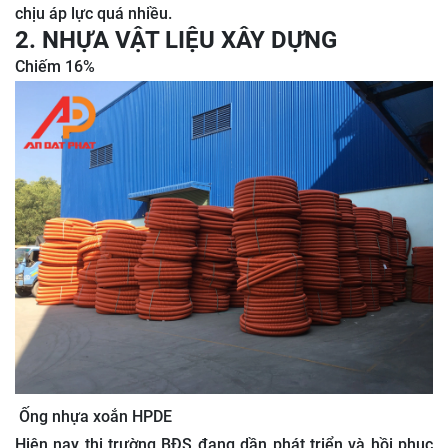
chịu áp lực quá nhiều.
2. NHỰA VẬT LIỆU XÂY DỰNG
Chiếm 16%
Ống nhựa xoắn HPDE
Hiện nay thị trường BĐS đang dần phát triển và hồi phục