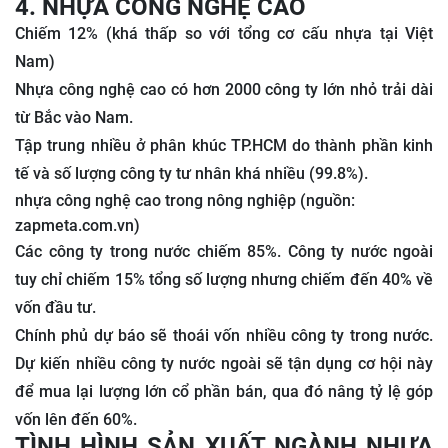
4. NHỰA CÔNG NGHỆ CAO
Chiếm 12% (khá thấp so với tổng cơ cấu nhựa tại Việt
Nam)
Nhựa công nghệ cao có hơn 2000 công ty lớn nhỏ trải dài
từ Bắc vào Nam.
Tập trung nhiều ở phân khúc TP.HCM do thành phần kinh
tế và số lượng công ty tư nhân khá nhiều (99.8%).
nhựa công nghệ cao trong nông nghiệp (nguồn:
zapmeta.com.vn)
Các công ty trong nước chiếm 85%. Công ty nước ngoài
tuy chỉ chiếm 15% tổng số lượng nhưng chiếm đến 40% về
vốn đầu tư.
Chính phủ dự báo sẽ thoái vốn nhiều công ty trong nước.
Dự kiến nhiều công ty nước ngoài sẽ tận dụng cơ hội này
để mua lại lượng lớn cổ phần bán, qua đó nâng tỷ lệ góp
vốn lên đến 60%.
TÌNH HÌNH SẢN XUẤT NGÀNH NHỰA