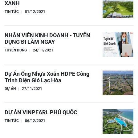
XANH
TIN TỨC
01/12/2021
NHÂN VIÊN KINH DOANH - TUYỂN
DỤNG ĐI LÀM NGAY
TUYỂN DỤNG
24/11/2021
Dự Án Ống Nhựa Xoắn HDPE Công
Trình Điện Gió Lạc Hòa
DỰ ÁN
27/11/2021
DỰ ÁN VINPEARL PHÚ QUỐC
TIN TỨC
06/12/2021