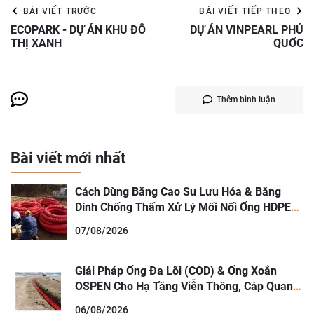
BÀI VIẾT TRƯỚC
BÀI VIẾT TIẾP THEO
ECOPARK - DỰ ÁN KHU ĐÔ
DỰ ÁN VINPEARL PHÚ
THỊ XANH
QUỐC
Thêm bình luận
Bài viết mới nhất
Cách Dùng Băng Cao Su Lưu Hóa & Băng
Dính Chống Thấm Xử Lý Mối Nối Ống HDPE
Ngâm Nước
07/08/2026
Giải Pháp Ống Đa Lõi (COD) & Ống Xoắn
OSPEN Cho Hạ Tầng Viễn Thông, Cáp Quang
Đô Thị
06/08/2026