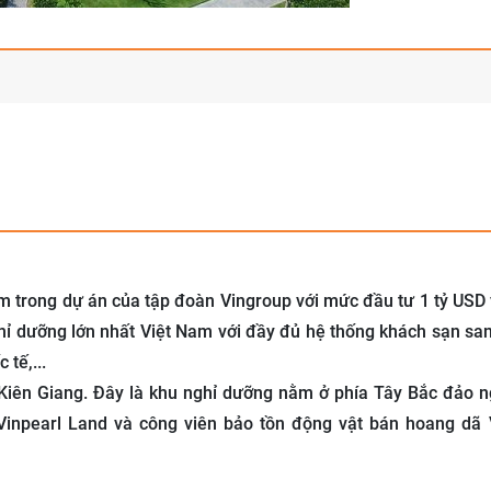
ằm trong dự án của tập đoàn Vingroup với mức đầu tư 1 tỷ USD
ỉ dưỡng lớn nhất Việt Nam với đầy đủ hệ thống khách sạn san
 tế,...
h Kiên Giang. Đây là khu nghỉ dưỡng nằm ở phía Tây Bắc đảo 
í Vinpearl Land và công viên bảo tồn động vật bán hoang dã 