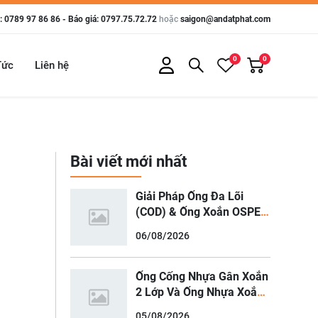
 0789 97 86 86 - Báo giá: 0797.75.72.72
hoặc
saigon@andatphat.com
0
0
Tức
Liên hệ
Bài viết mới nhất
Giải Pháp Ống Đa Lõi
(COD) & Ống Xoắn OSPEN
Cho Hạ Tầng Viễn Thông,
06/08/2026
Cáp Quang Đô Thị
Ống Cống Nhựa Gân Xoắn
2 Lớp Và Ống Nhựa Xoắn
HDPE Luồn Cáp Điện
05/08/2026