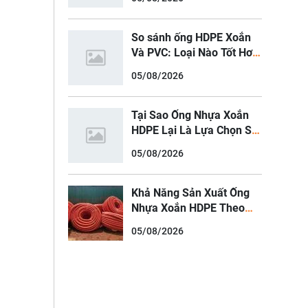
So sánh ống HDPE Xoắn
Và PVC: Loại Nào Tốt Hơn
Cho Trình?
05/08/2026
Tại Sao Ống Nhựa Xoắn
HDPE Lại Là Lựa Chọn Số
1 Cho Các Dự Án Điện Gió
05/08/2026
Và Điện Mặt Trời
Khả Năng Sản Xuất Ống
Nhựa Xoắn HDPE Theo
Yêu Cầu Riêng Cho Dự Án
05/08/2026
Lớn