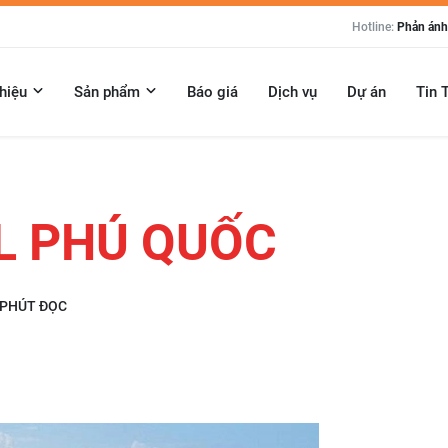
Hotline:
Phản ánh:
thiệu
Sản phẩm
Báo giá
Dịch vụ
Dự án
Tin 
L PHÚ QUỐC
 PHÚT ĐỌC