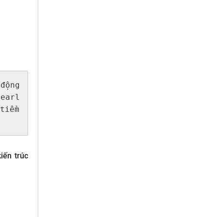
ộng 
arl 
iềm 
iến trúc