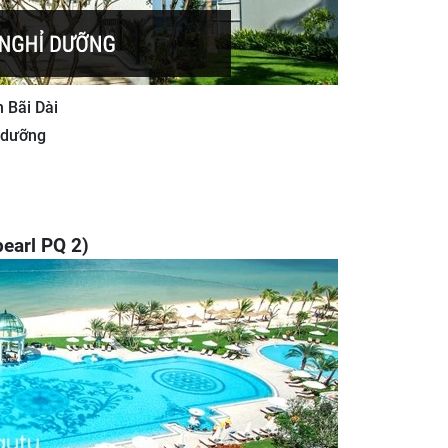
n Bãi Dài
ỉ dưỡng
pearl PQ 2)