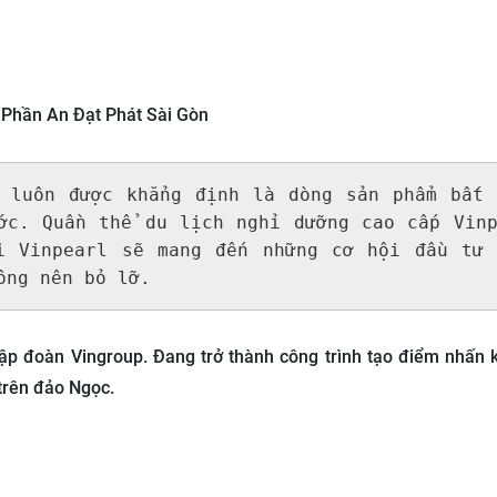
 Phần An Đạt Phát Sài Gòn
 luôn được khẳng định là dòng sản phẩm bất đ
ớc. Quần thể du lịch nghỉ dưỡng cao cấp Vinpe
 Vinpearl sẽ mang đến những cơ hội đầu tư t
ông nên bỏ lỡ. 
ập đoàn Vingroup. Đang trở thành công trình tạo điểm nhấn k
 trên đảo Ngọc.