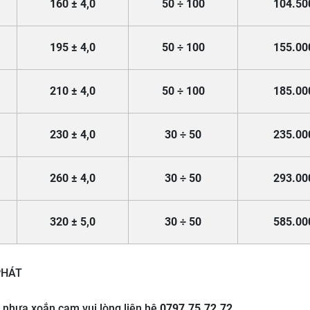
160 ± 4,0
50
÷
100
104.50
195 ± 4,0
50
÷
100
155.00
210 ± 4,0
50
÷
100
185.00
230 ± 4,0
30
÷
50
235.00
260 ± 4,0
30
÷
50
293.00
320 ± 5,0
30
÷
50
585.00
PHÁT
 nhựa xoắn cam vui lòng liên hệ
0797.75.72.72