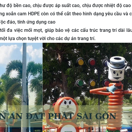
ư độ bền cao, chịu được áp suất cao, chịu được nhiệt độ cao 
ì ống xoắn cam HDPE còn có thể cắt theo hình dạng yêu cầu và 
 độc đáo, tính ứng dụng cao
 đa việc mối mọt, giúp bảo vệ các cấu trúc trang trí dài lâu
t lựa chọn tuyệt vời cho các dự án trang trí.