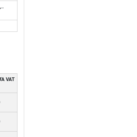
..
ƯA VAT
0
0