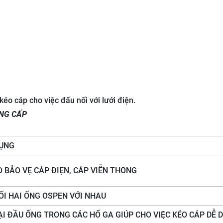
éo cáp cho việc đấu nối với lưới điện.
NG CẤP
DỤNG
 BẢO VỆ CÁP ĐIỆN, CÁP VIỄN THÔNG
ỐI HAI ỐNG OSPEN VỚI NHAU
ẠI ĐẦU ỐNG TRONG CÁC HỐ GA GIÚP CHO VIỆC KÉO CÁP DỄ 