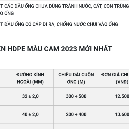
ỊT CÁC ĐẦU ỐNG CHƯA DÙNG TRÁNH NƯỚC, CÁT, CÔN TRÙNG,
ÀO ỐNG
ỊT ĐẦU ỐNG CÓ CÁP ĐI RA, CHỐNG NƯỚC CHUI VÀO ỐNG
ỆN HDPE MÀU CAM 2023 MỚI NHẤT
ĐƯỜNG KÍNH
CHIỀU DÀI CUỘN
ĐƠN GIÁ CH
NGOÀI (MM)
ỐNG (M)
(VNĐ)
32 ± 2,0
300
÷
500
12.50
40 ± 2,0
200
÷
400
13.60