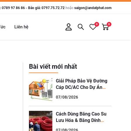
 0789 97 86 86 - Báo giá: 0797.75.72.72
hoặc
saigon@andatphat.com
0
0
Tức
Liên hệ
Bài viết mới nhất
Giải Pháp Bảo Vệ Đường
Cáp DC/AC Cho Dự Án
Điện Mặt Trời (Solar Farm
07/08/2026
& Solar Rooftop)
Cách Dùng Băng Cao Su
Lưu Hóa & Băng Dính
Chống Thấm Xử Lý Mối
07/08/2026