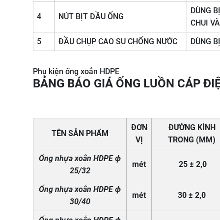
DÙNG B
4
NÚT BỊT ĐẦU ỐNG
CHUI V
5
ĐẦU CHỤP CAO SU CHỐNG NƯỚC
DÙNG B
Phụ kiện ống xoắn HDPE
BẢNG BÁO GIÁ ỐNG LUỒN CÁP ĐI
ĐƠN
ĐƯỜNG KÍNH
T
ÊN SẢN PHẨM
VỊ
TRONG (MM)
Ống nhựa xoắn HDPE ϕ
mét
25 ± 2,0
25/32
Ống nhựa xoắn HDPE ϕ
mét
30 ± 2,0
30/40