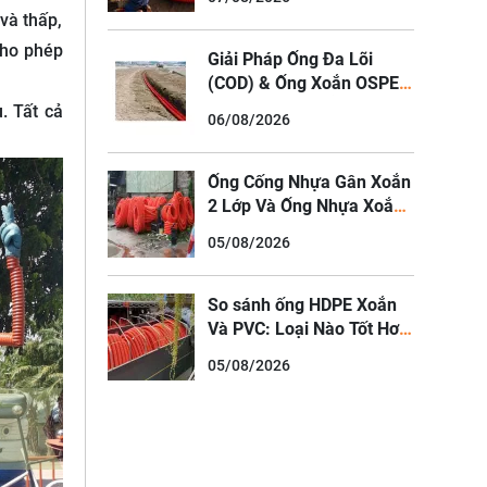
Nối Ống HDPE Ngâm Nước
và thấp,
cho phép
Giải Pháp Ống Đa Lõi
(COD) & Ống Xoắn OSPEN
Cho Hạ Tầng Viễn Thông,
. Tất cả
06/08/2026
Cáp Quang Đô Thị
Ống Cống Nhựa Gân Xoắn
2 Lớp Và Ống Nhựa Xoắn
HDPE Luồn Cáp Điện
05/08/2026
So sánh ống HDPE Xoắn
Và PVC: Loại Nào Tốt Hơn
Cho Trình?
05/08/2026