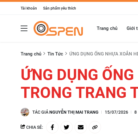
Tài khoản
Sản phẩm yêu thích
Trang chủ
Giới 
Trang chủ
Tin Tức
ỨNG DỤNG ỐNG NHỰA XOẮN HD
ỨNG DỤNG ỐNG
TRONG TRANG T
TÁC GIẢ
NGUYỄN THỊ MAI TRANG
15/07/2026
8
CHIA SẺ: