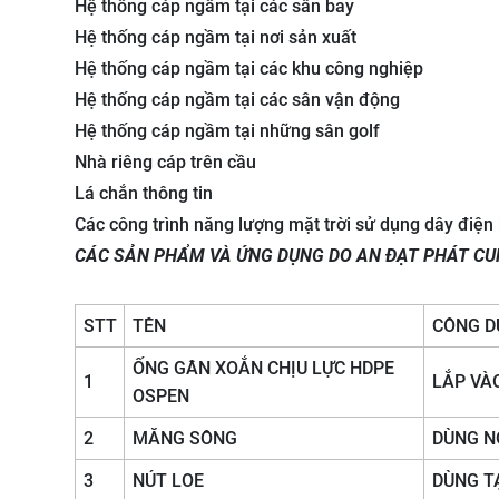
Hệ thống cáp ngầm tại các sân bay
Hệ thống cáp ngầm tại nơi sản xuất
Hệ thống cáp ngầm tại các khu công nghiệp
Hệ thống cáp ngầm tại các sân vận động
Hệ thống cáp ngầm tại những sân golf
Nhà riêng cáp trên cầu
Lá chắn thông tin
Các công trình năng lượng mặt trời sử dụng dây điện k
CÁC SẢN PHẨM VÀ ỨNG DỤNG DO AN ĐẠT PHÁT CU
STT
TÊN
CÔNG 
ỐNG GÂN XOẮN CHỊU LỰC HDPE
1
LẮP VÀO
OSPEN
2
MĂNG SÔNG
DÙNG N
3
NÚT LOE
DÙNG T