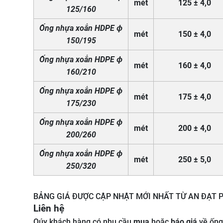
mét
125 ± 4,0
125/160
Ống nhựa xoắn HDPE ϕ
mét
150 ± 4,0
150/195
Ống nhựa xoắn HDPE ϕ
mét
160 ± 4,0
160/210
Ống nhựa xoắn HDPE ϕ
mét
175 ± 4,0
175/230
Ống nhựa xoắn HDPE ϕ
mét
200 ± 4,0
200/260
Ống nhựa xoắn HDPE ϕ
mét
250 ± 5,0
250/320
BẢNG GIÁ ĐƯỢC CẬP NHẬT MỚI NHẤT TỪ AN ĐẠT 
Liên hệ
Qúy khách hàng có nhu cầu
mua
hoặc
báo giá
về ống